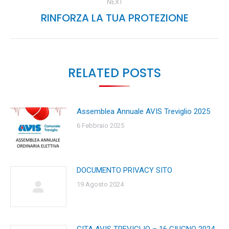
NEXT
RINFORZA LA TUA PROTEZIONE
Next
post:
RELATED POSTS
Assemblea Annuale AVIS Treviglio 2025
6 Febbraio 2025
DOCUMENTO PRIVACY SITO
19 Agosto 2024
GITA AVIS TREVIGLIO – 16 GIUGNO 2024