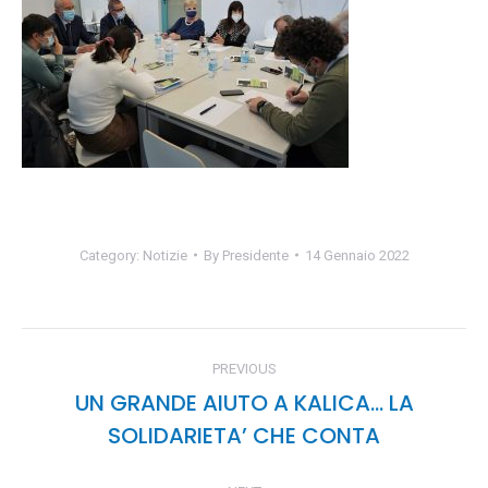
Category:
Notizie
By
Presidente
14 Gennaio 2022
POST
PREVIOUS
NAVIGATION
UN GRANDE AIUTO A KALICA… LA
Previous
SOLIDARIETA’ CHE CONTA
post: