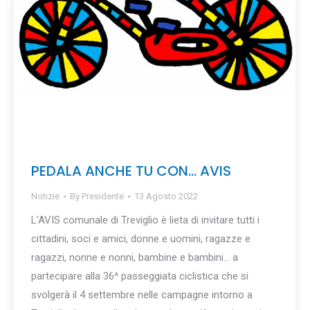
PEDALA ANCHE TU CON… AVIS
Notizie
By
Presidente
13 Agosto 2022
L’AVIS comunale di Treviglio è lieta di invitare tutti i
cittadini, soci e amici, donne e uomini, ragazze e
ragazzi, nonne e nonni, bambine e bambini… a
partecipare alla 36^ passeggiata ciclistica che si
svolgerà il 4 settembre nelle campagne intorno a