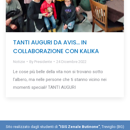
TANTI AUGURI DA AVIS… IN
COLLABORAZIONE CON KALIKA
Notizie
By
Presidente
24 Dicembre 2022
Le cose più belle della vita non si trovano sotto
l’albero, ma nelle persone che ti stanno vicino nei
momenti speciali! TANTI AUGURI
Sito realizzato dagli studenti di
"ISIS Zenale Butinone"
, Treviglio (BG)