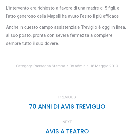
L’intervento era richiesto a favore di una madre di 5 figli, e
l’atto generoso della Mapelli ha avuto l’esito il più efficace.
Anche in questo campo assistenziale Treviglio è oggi in linea,
al suo posto, pronta con severa fermezza a compiere
sempre tutto il suo dovere.
Category:
Rassegna Stampa
By
admin
16 Maggio 2019
POST
PREVIOUS
NAVIGATION
70 ANNI DI AVIS TREVIGLIO
Previous
post:
NEXT
AVIS A TEATRO
Next