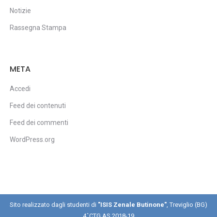
Notizie
Rassegna Stampa
META
Accedi
Feed dei contenuti
Feed dei commenti
WordPress.org
Sito realizzato dagli studenti di
"ISIS Zenale Butinone"
, Treviglio (BG)
4ˆCTG AS 2018-19